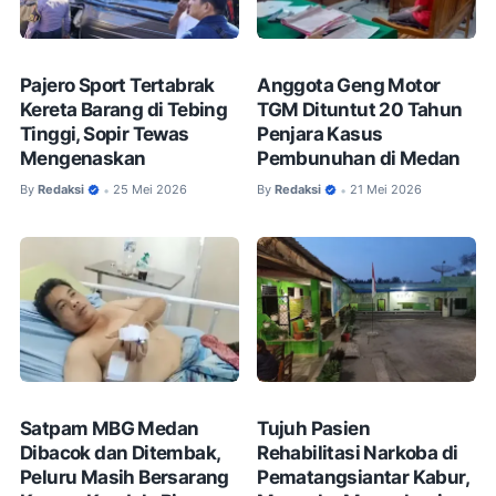
Pajero Sport Tertabrak
Anggota Geng Motor
Kereta Barang di Tebing
TGM Dituntut 20 Tahun
Tinggi, Sopir Tewas
Penjara Kasus
Mengenaskan
Pembunuhan di Medan
By
Redaksi
25 Mei 2026
By
Redaksi
21 Mei 2026
•
•
Satpam MBG Medan
Tujuh Pasien
Dibacok dan Ditembak,
Rehabilitasi Narkoba di
Peluru Masih Bersarang
Pematangsiantar Kabur,