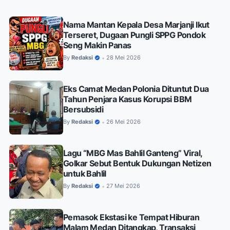
Nama Mantan Kepala Desa Marjanji Ikut
Terseret, Dugaan Pungli SPPG Pondok
Seng Makin Panas
By
Redaksi
28 Mei 2026
•
Eks Camat Medan Polonia Dituntut Dua
Tahun Penjara Kasus Korupsi BBM
Bersubsidi
By
Redaksi
26 Mei 2026
•
Lagu “MBG Mas Bahlil Ganteng” Viral,
Golkar Sebut Bentuk Dukungan Netizen
untuk Bahlil
By
Redaksi
27 Mei 2026
•
Pemasok Ekstasi ke Tempat Hiburan
Malam Medan Ditangkap, Transaksi