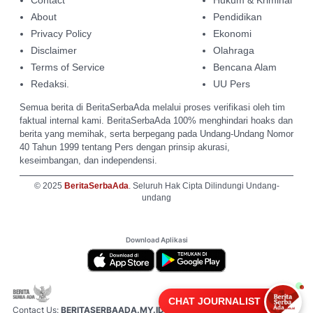
About
Pendidikan
Privacy Policy
Ekonomi
Disclaimer
Olahraga
Terms of Service
Bencana Alam
Redaksi.
UU Pers
Semua berita di BeritaSerbaAda melalui proses verifikasi oleh tim
faktual internal kami. BeritaSerbaAda 100% menghindari hoaks dan
berita yang memihak, serta berpegang pada Undang-Undang Nomor
40 Tahun 1999 tentang Pers dengan prinsip akurasi,
keseimbangan, dan independensi.
© 2025
BeritaSerbaAda
. Seluruh Hak Cipta Dilindungi Undang-
undang
Download Aplikasi
CHAT JOURNALIST
Contact Us:
BERITASERBAADA.MY.ID@GMAIL.COM