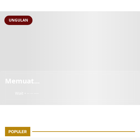
UNGULAN
Memuat...
Wait • -- -- ----
POPULER