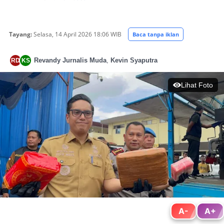
Tayang:
Selasa, 14 April 2026 18:06 WIB
Baca tanpa iklan
Revandy Jurnalis Muda
,
Kevin Syaputra
RD
KS
Lihat Foto
A-
A+