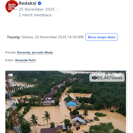
Redaksi
25 November 2025
•
2
menit membaca
Tayang:
Selasa, 25 November
2025 14:16 WIB
Baca tanpa iklan
Revandy, Jurnalis Muda
Penulis:
Amanda Putri
Editor:
65,447
views