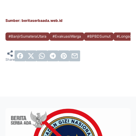
Sumber: beritaserbaada.web.id
#BanjirSumateraUtara
#EvakuasiWarga
#BPBDSumut
#Longsor