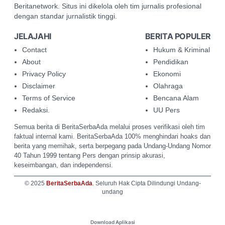
Beritanetwork. Situs ini dikelola oleh tim jurnalis profesional
dengan standar jurnalistik tinggi.
JELAJAHI
BERITA POPULER
Contact
Hukum & Kriminal
About
Pendidikan
Privacy Policy
Ekonomi
Disclaimer
Olahraga
Terms of Service
Bencana Alam
Redaksi.
UU Pers
Semua berita di BeritaSerbaAda melalui proses verifikasi oleh tim
faktual internal kami. BeritaSerbaAda 100% menghindari hoaks dan
berita yang memihak, serta berpegang pada Undang-Undang Nomor
40 Tahun 1999 tentang Pers dengan prinsip akurasi,
keseimbangan, dan independensi.
© 2025
BeritaSerbaAda
. Seluruh Hak Cipta Dilindungi Undang-
undang
Download Aplikasi