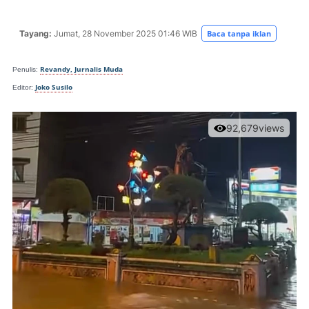
Tayang:
Jumat, 28 November
2025 01:46 WIB
Baca tanpa iklan
Revandy, Jurnalis Muda
Penulis:
Joko Susilo
Editor:
92,679
views