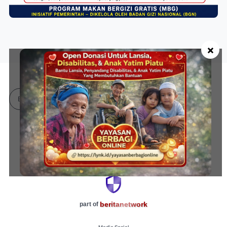
×
Bahasa Indonesia
Didukung Oleh:
beritanetwork
part of
Media Sosial