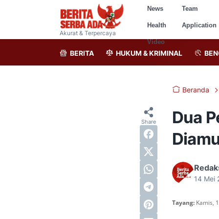
News
Team
Health
Application
Akurat & Terpercaya
Video
BERITA
HUKUM & KRIMINAL
BEN
Beranda
Dua P
Diamu
Redak
14 Mei
Tayang:
Kamis, 