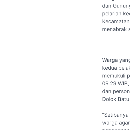
dan Gunung
pelarian ke
Kecamatan 
menabrak s
Warga yan
kedua pela
memukuli pe
09.29 WIB, 
dan person
Dolok Batu
“Setibanya 
warga agar