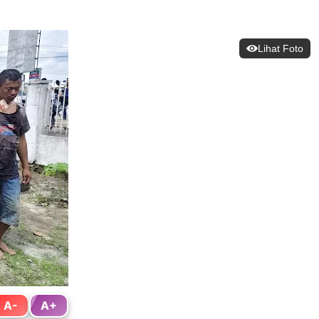
Lihat Foto
A-
A+