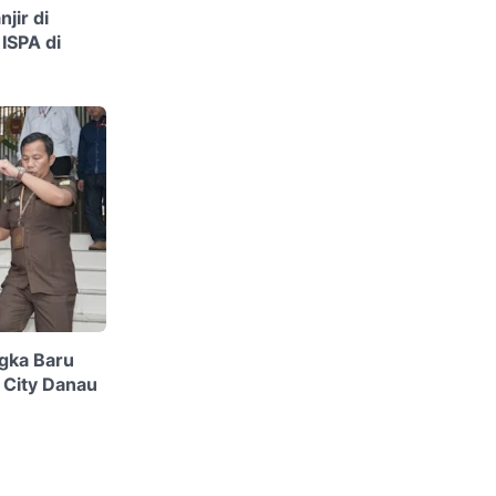
jir di
ISPA di
gka Baru
 City Danau