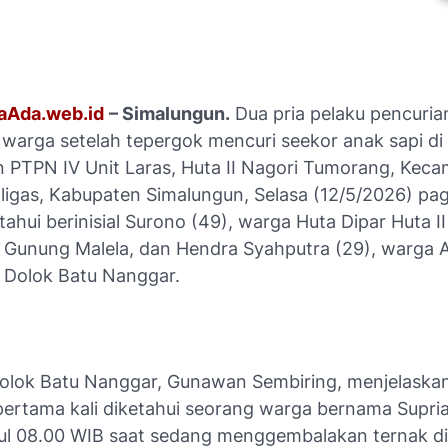
aAda.web.id
– Simalungun.
Dua pria pelaku pencuria
warga setelah tepergok mencuri seekor anak sapi di 
 PTPN IV Unit Laras, Huta II Nagori Tumorang, Kec
igas, Kabupaten Simalungun, Selasa (12/5/2026) pag
tahui berinisial Surono (49), warga Huta Dipar Huta II
Gunung Malela, dan Hendra Syahputra (29), warga 
Dolok Batu Nanggar.
olok Batu Nanggar, Gunawan Sembiring, menjelaskan
pertama kali diketahui seorang warga bernama Supria
kul 08.00 WIB saat sedang menggembalakan ternak di 